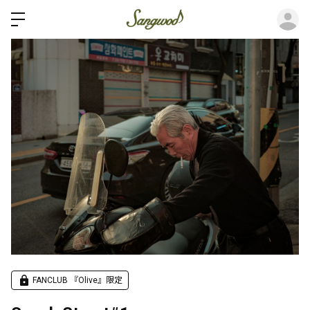
ロ
FANCLUB 『Olive』限定