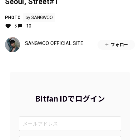
Seoul, Street#1
PHOTO
by SANGWOO
5
10
SANGWOO OFFICIAL SITE
フォロー
Bitfan IDでログイン