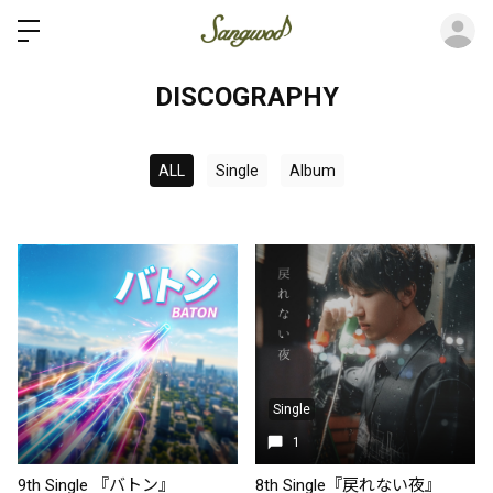
ロ
DISCOGRAPHY
ALL
Single
Album
Single
1
9th Single 『バトン』
8th Single『戻れない夜』