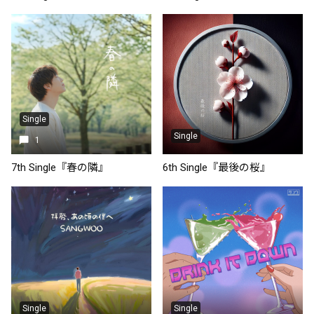
Single
Single
1
7th Single『春の隣』
6th Single『最後の桜』
Single
Single