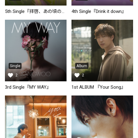
5th Single『拝啓、あの頃の僕へ』
4th Single『Drink it down』
Single
Album
2
2
3rd Single『MY WAY』
1st ALBUM 『Your Song』