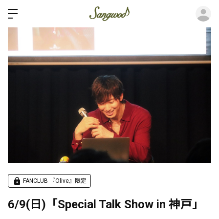
ロ
FANCLUB 『Olive』限定
6/9(日)「Special Talk Show in 神戸」