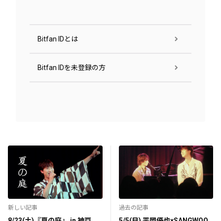
Bitfan IDとは
Bitfan IDを未登録の方
新しい記事
過去の記事
8/23(土)『夏の庭』 in 神戸
5/5(日) 平岡優也×SANGWOO