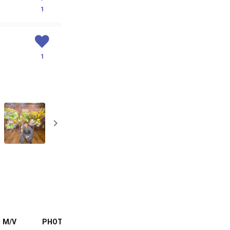
1
1
M/V
PHOTO
MOVIE
BLOG
FANCLUB