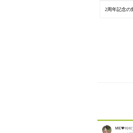
MIE💖미이¨̮