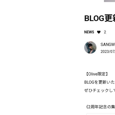
BLOG
NEWS
2
SANGWO
2023/07
【Olive限定】
BLOGを更新い
ぜひチェックし
《2周年記念の