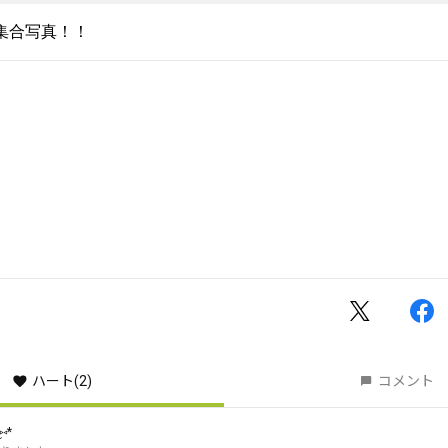
ハート
(2)
コメント
⑅*