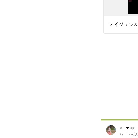
MIE💖미이¨̮
ハートを送