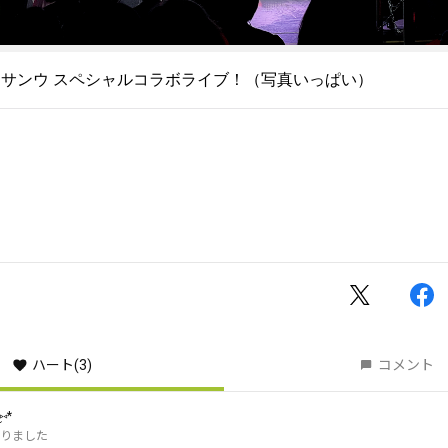
ハート
(3)
コメント
⑅*
りました