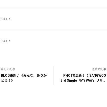
りました
りました
新しい記事
過去の記事
BLOG更新♪《みんな、ありが
PHOTO更新♪《 SANGWOO
とう！》
3rd Single「MY WAY」リリー
ス記念イベント 》