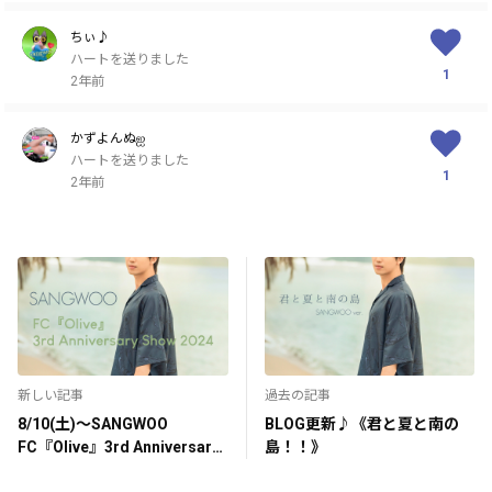
ちぃ♪
ハートを送りました
1
2年前
かずよんぬஐ
ハートを送りました
1
2年前
新しい記事
過去の記事
8/10(土)〜SANGWOO
BLOG更新♪《君と夏と南の
FC『Olive』3rd Anniversary
島！！》
Show 2024〜開催決定！