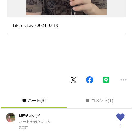
ハート
(3)
コメント
(1)
MIE💖미이¨̮⑅*
ハートを送りました
1
2年前