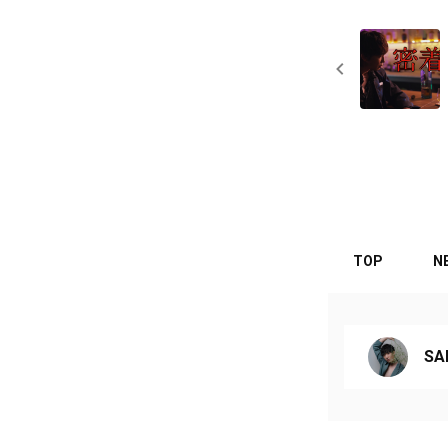
TOP
N
SA