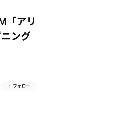
M「アリ
プニング
フォロー