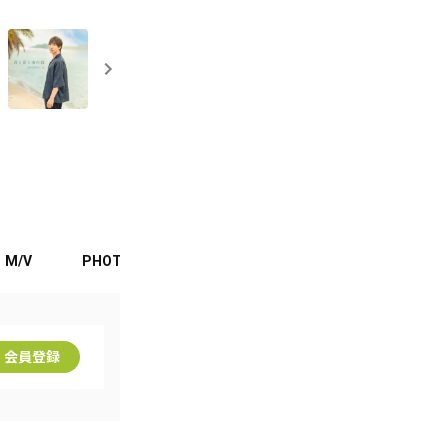
M/V
PHOTO
MOVIE
BLOG
FANCLUB
会員登録