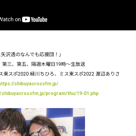
リス矢沢透のなんでも応援団！」
一、 第三、第五、隔週木曜日19時～生放送
ス東スポ
2020
緑川ちひろ、ミス東スポ
2022
渡辺ありさ
https://shibuyacrossfm.jp/
//shibuyacrossfm.jp/program/thu/19-01.php