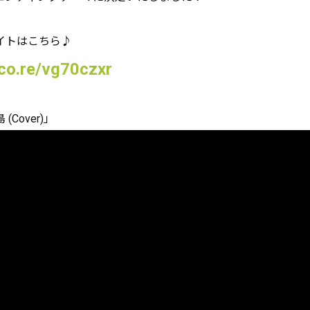
イトはこちら♪
kco.re/vg70czxr
Cover)」