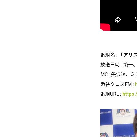
番組名 : 「ア
放送日時 : 第
MC :
矢沢透、ミ
渋谷クロスFM :
番組URL :
https: