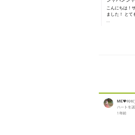
MIE💖미이¨̮
ハートを送
1年前