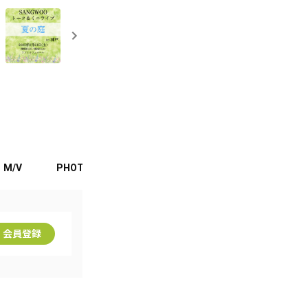
M/V
PHOTO
MOVIE
BLOG
FANCLUB
会員登録