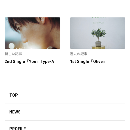
新しい記事
過去の記事
2nd Single『You』Type-A
1st Single『Olive』
TOP
NEWS
PROFILE